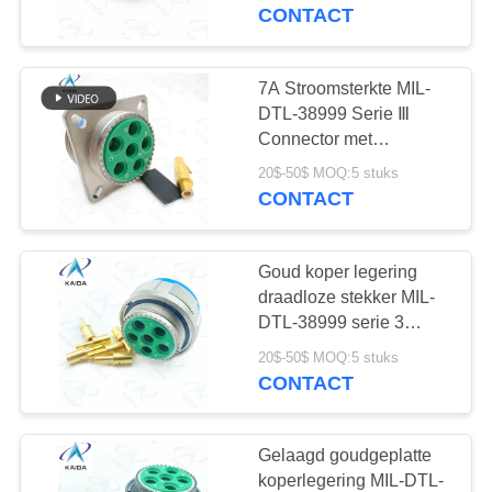
NIEUWS
Elektroless Nickel
CONTACT
Plating.D38999/20FJ35PLN
GEVALLEN
7A Stroomsterkte MIL-
51
DTL-38999 Serie Ⅲ
Circulaire
VRAAG
Connector met
schroefdraadkoppeling
EEN
elektrische
20$-50$ MOQ:5 stuks
voor ruwe industriële
CONTACT
OFFERTE
omgevingen. D38999
aansluiting
/20FH06PN，TV-
serie，8D-serie，
Goud koper legering
SITEMAP
Twinax-contacten,
draadloze stekker MIL-
Chemisch vernikkeld
DTL-38999 serie 3
45
PRIVACYBELEID
connector met 500V
20$-50$ MOQ:5 stuks
MIL-DTL-83513
spanning.D38999/26FH06PN
CONTACT
serie.
Micro-D-
Gelaagd goudgeplatte
connectoren
koperlegering MIL-DTL-