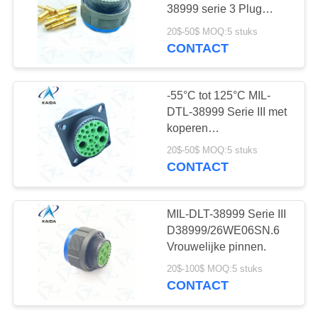
38999 serie 3 Plug
Connector Crimp 8#
20$-50$ MOQ:5 stuks
Power
CONTACT
15
Contact.D38999/26WH06PN
serie
J14 aansluiting
-55°C tot 125°C MIL-
DTL-38999 Serie III met
koperen
legeringscontactmateriaal.C
20$-50$ MOQ:5 stuks
Olive
CONTACT
Green.D38999/20WJ20AN
11
MIL-DLT-38999 Serie III
met een vermogen
D38999/26WE06SN.6
Vrouwelijke pinnen.
van niet meer dan
20$-100$ MOQ:5 stuks
50 W
CONTACT