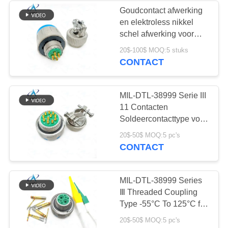
Goudcontact afwerking
en elektroless nikkel
41
schel afwerking voor
Aanhangsel
MIL-DTL-38999 serie III
20$-100$ MOQ:5 stuks
in hoge vraag
CONTACT
accessoires
MIL-DTL-38999 Serie III
11 Contacten
Soldeercontacttype voor
extreme
5
20$-50$ MOQ:5 pc's
omstandigheden en
CONTACT
veeleisende
Verbindingskabels
omgevingen.D38999/26FF11
H +M85049/38-
MIL-DTL-38999 Series
19N.8D5&TV06 Serie.
Ⅲ Threaded Coupling
Type -55°C To 125°C for
High Temperature
20$-50$ MOQ:5 pc's
Environments.Durmalon