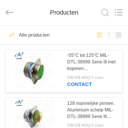
©
2023
-
Producten
2026
KAIDA
HOLDING
LIMITED.
All
THUIS
163
Rights
Reserved.
Alle producten
Voor de toepassing
PRODUCTEN
van deze
-55°C tot 125°C MIL-
DTL-38999 Serie III met
verordening geldt de
OVER
koperen
ONS
volgende
contactmateriaal
20$-50$ MOQ:5 stuks
D38999/20FG35PE.79
CONTACT
bepalingen:
Mannelijke pinnen
70
FABRIEKSTOCHT
MIL-DTL-26482
128 mannelijke pinnen.
KWALITEITSCONTROLE
Aluminium schelp MIL-
Serie
DTL-38999 Serie III
Uitstekende kwaliteit;
20$-50$ MOQ:5 stuks