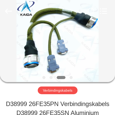
Copyright
©
2023
-
2026
KAIDA
THUIS
HOLDING
LIMITED.
All
Rights
Reserved.
PRODUCTEN
OVER
ONS
Verbindingskabels
FABRIEKSTOCHT
D38999 26FE35PN Verbindingskabels
D38999 26FE35SN Aluminium
KWALITEITSCONTROLE