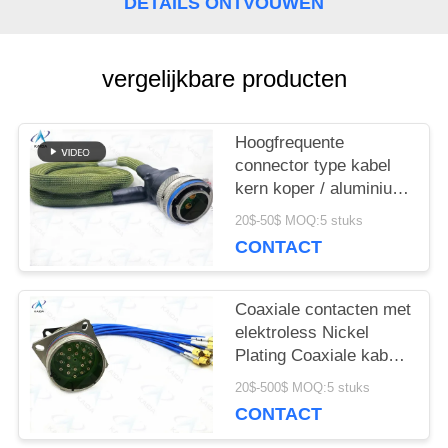
DETAILS ONTVOUWEN
vergelijkbare producten
Hoogfrequente
connector type kabel
kern koper / aluminium
voor topoplossingen
20$-50$ MOQ:5 stuks
MS27467T19F18PFN+1m
CONTACT
kabel
Coaxiale contacten met
elektroless Nickel
Plating Coaxiale kabel
met SMJ-afsluiting
20$-500$ MOQ:5 stuks
D38999/20FJ19AN-
CONTACT
SMJ