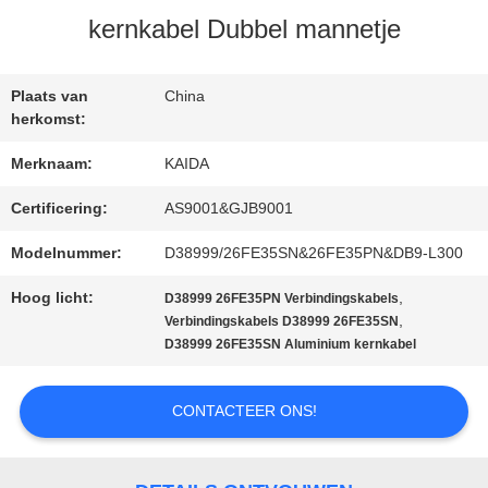
kernkabel Dubbel mannetje
NIEUWS
Plaats van
China
herkomst:
GEVALLEN
Merknaam:
KAIDA
Certificering:
AS9001&GJB9001
VRAAG
Modelnummer:
D38999/26FE35SN&26FE35PN&DB9-L300
EEN
Hoog licht:
,
D38999 26FE35PN Verbindingskabels
OFFERTE
,
Verbindingskabels D38999 26FE35SN
D38999 26FE35SN Aluminium kernkabel
SITEMAP
CONTACTEER ONS!
PRIVACYBELEID