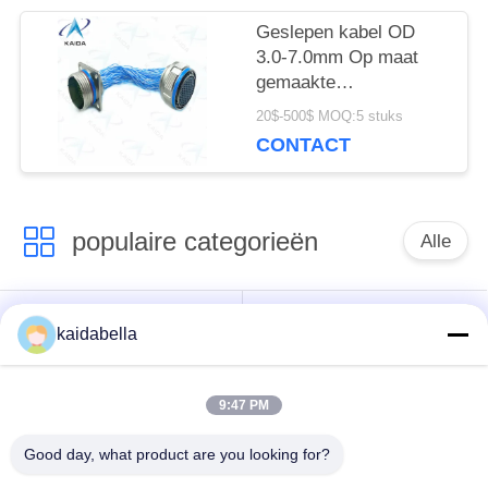
Geslepen kabel OD
3.0-7.0mm Op maat
gemaakte
D38999/20FH35PN&D38999
20$-500$ MOQ:5 stuks
8D-serie
CONTACT
populaire categorieën
Alle
Voor de toepassing
kaidabella
van deze verordening
MIL-DTL-26482 Serie
geldt de volgende
bepalingen:
9:47 PM
Good day, what product are you looking for?
Circulaire elektrische
MIL-DTL-83513
aansluiting
Micro-D-connectoren