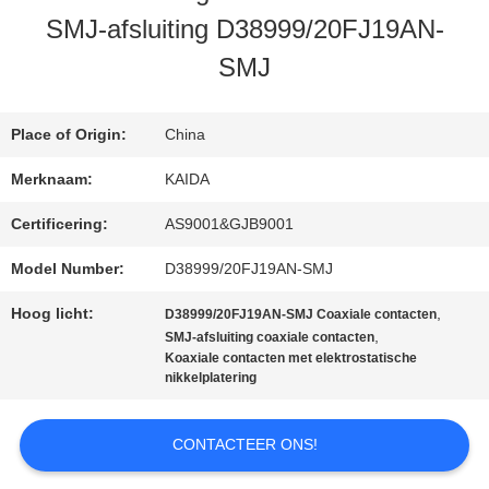
SMJ-afsluiting D38999/20FJ19AN-
SMJ
NIEUWS
Place of Origin:
China
GEVALLEN
Merknaam:
KAIDA
Certificering:
AS9001&GJB9001
VRAAG
Model Number:
D38999/20FJ19AN-SMJ
EEN
Hoog licht:
,
D38999/20FJ19AN-SMJ Coaxiale contacten
OFFERTE
,
SMJ-afsluiting coaxiale contacten
Koaxiale contacten met elektrostatische
nikkelplatering
SITEMAP
CONTACTEER ONS!
PRIVACYBELEID