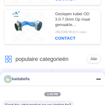
SMJ
Geslepen kabel OD
3.0-7.0mm Op maat
gemaakte
D38999/20FH35PN&D38999
20$-500$ MOQ:5 stuks
8D-serie
CONTACT
populaire categorieën
Alle
Voor de toepassing
kaidabella
van deze verordening
MIL-DTL-26482 Serie
geldt de volgende
bepalingen:
1:48 PM
Good day, what product are you looking for?