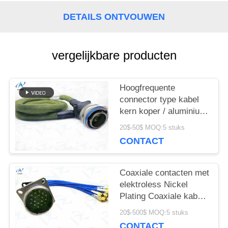
DETAILS ONTVOUWEN
vergelijkbare producten
Hoogfrequente
connector type kabel
kern koper / aluminium
voor topoplossingen
20$-50$ MOQ:5 stuks
MS27467T19F18PFN+1m
CONTACT
kabel
Coaxiale contacten met
elektroless Nickel
Plating Coaxiale kabel
met SMJ-afsluiting
20$-500$ MOQ:5 stuks
D38999/20FJ19AN-
CONTACT