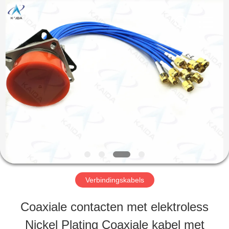
Copyright
©
2023
-
2026
KAIDA
THUIS
HOLDING
LIMITED.
All
Rights
Reserved.
PRODUCTEN
OVER
ONS
Verbindingskabels
FABRIEKSTOCHT
Coaxiale contacten met elektroless
Nickel Plating Coaxiale kabel met
KWALITEITSCONTROLE