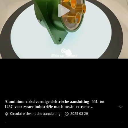
NIEUWS
GEVALLEN
VRAAG
EEN
OFFERTE
SITEMAP
PRIVACYBELEID
Aluminium cirkelvormige elektrische aansluiting -55C tot
125C voor zware industriële machines.in extreme
temperaturen.Hoge stroom aansluiting.Y50DX-3204ZK10P1
Circulaire elektrische aansluiting
2025-03-20