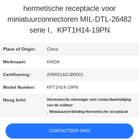
hermetische receptacle voor
miniatuurconnectoren MIL-DTL-26482
NIEUWS
serie I。KPT1H14-19PN
GEVALLEN
Place of Origin:
China
Merknaam:
KAIDA
VRAAG
Certificering:
AS9001&GJB9001
EEN
Model Number:
KPT1H14-19PN
OFFERTE
Hoog licht:
Hermetische ontvanger met contactbeëindiging
van de soldeer
,
Miniatuurverbinding Hermetische receptacle
SITEMAP
CONTACTEER ONS!
PRIVACYBELEID