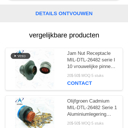
DETAILS ONTVOUWEN
vergelijkbare producten
Jam Nut Receptacle
MIL-DTL-26482 serie I
10 vrouwelijke pinnen
Mil DTL 26482
20$-50$ MOQ:5 stuks
connector
CONTACT
Olijfgroen Cadmium
MIL-DTL-26482 Serie 1
Aluminiumlegering
Shell Mil DTL 26482 I
20$-50$ MOQ:5 stuks