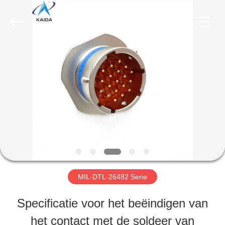
Copyright
©
2023
-
2026
KAIDA
THUIS
HOLDING
LIMITED.
All
Rights
Reserved.
PRODUCTEN
OVER
ONS
MIL-DTL-26482 Serie
FABRIEKSTOCHT
Specificatie voor het beëindigen van
het contact met de soldeer van
KWALITEITSCONTROLE