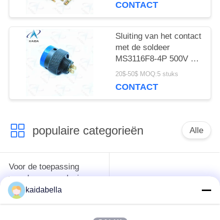
CONTACT
Sluiting van het contact
met de soldeer
MS3116F8-4P 500V Mil
26482 Connector
20$-50$ MOQ:5 stuks
Olijfgroen Cadmium
CONTACT
populaire categorieën
Alle
Voor de toepassing
van deze verordening
MIL-DTL-26482 Serie
geldt de volgende
kaidabella
bepalingen: