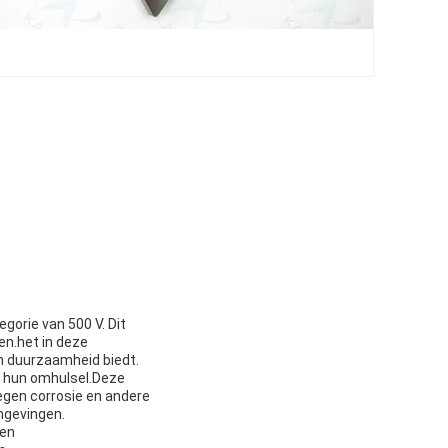
orie van 500 V. Dit
en.het in deze
en duurzaamheid biedt.
n hun omhulsel.Deze
egen corrosie en andere
mgevingen.
een