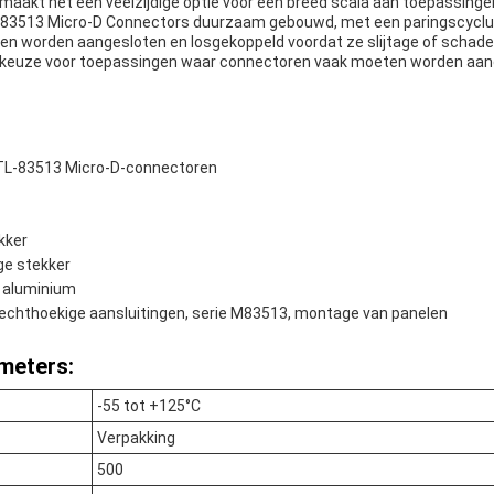
 maakt het een veelzijdige optie voor een breed scala aan toepassinge
TL-83513 Micro-D Connectors duurzaam gebouwd, met een paringscyclu
nen worden aangesloten en losgekoppeld voordat ze slijtage of schad
 keuze voor toepassingen waar connectoren vaak moeten worden aan
TL-83513 Micro-D-connectoren
kker
ge stekker
: aluminium
echthoekige aansluitingen, serie M83513, montage van panelen
meters:
-55 tot +125°C
Verpakking
500