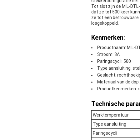
stekkerconfiguratie.het
Tot slot zijn de MIL-D
dat ze tot 500 keer kun
ze tot een betrouwbare
losgekoppeld.
Kenmerken:
Productnaam: MIL-D
Stroom: 3A
Paringscycli: 500
Type aansluiting: ste
Geslacht: rechthoeki
Materiaal van de dop
Productkenmerken: r
Technische para
Werktemperatuur
Type aansluiting
Paringscycli