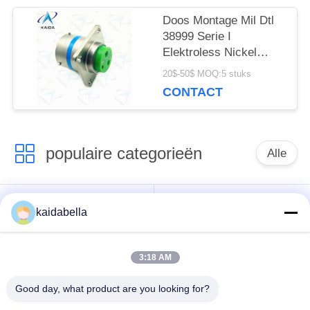
Doos Montage Mil Dtl
38999 Serie I
Elektroless Nickel
Shell Mil Dtl 38999m.
20$-50$ MOQ:5 stuks
CONTACT
populaire categorieën
Alle
Voor de toepassing
kaidabella
van deze verordening
MIL-DTL-26482 Serie
geldt de volgende
bepalingen:
3:18 AM
Good day, what product are you looking for?
Circulaire elektrische
MIL-DTL-83513
aansluiting
Micro-D-connectoren