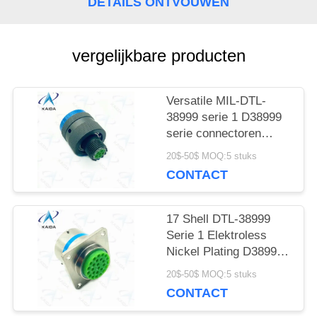
DETAILS ONTVOUWEN
vergelijkbare producten
Versatile MIL-DTL-
38999 serie 1 D38999
serie connectoren
Cadmium 6 mannelijke
20$-50$ MOQ:5 stuks
pinnen
CONTACT
17 Shell DTL-38999
Serie 1 Elektroless
Nickel Plating D38999
Connector
20$-50$ MOQ:5 stuks
CONTACT