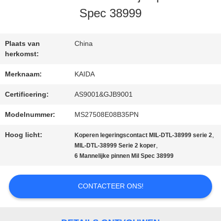
Spec 38999
NIEUWS
Plaats van
China
herkomst:
GEVALLEN
Merknaam:
KAIDA
Certificering:
AS9001&GJB9001
VRAAG
Modelnummer:
MS27508E08B35PN
EEN
Hoog licht:
,
Koperen legeringscontact MIL-DTL-38999 serie 2
OFFERTE
,
MIL-DTL-38999 Serie 2 koper
6 Mannelijke pinnen Mil Spec 38999
SITEMAP
CONTACTEER ONS!
PRIVACYBELEID