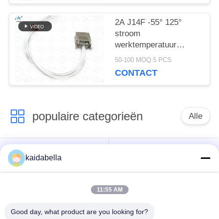
2A J14F -55° 125°
stroom
werktemperatuur
voldoet aan de Chinese
50-100 MOQ:5 PCS
militaire
CONTACT
verbindingsstandaard
GJB142A-94.
populaire categorieën
Alle
Voor de toepassing
kaidabella
van deze verordening
MIL-DTL-26482 Serie
geldt de volgende
bepalingen:
11:55 AM
Good day, what product are you looking for?
Circulaire elektrische
MIL-DTL-83513