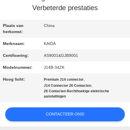
Verbeterde prestaties
NIEUWS
Plaats van
China
herkomst:
GEVALLEN
Merknaam:
KAIDA
Certificering:
AS9001&GJB9001
VRAAG
Modelnummer:
J14B-34ZK
EEN
Hoog licht:
,
Premium J14 connector
OFFERTE
,
J14 Connector 26 Contacten
26 Contacten Rechthoekige elektrische
aansluitingen
SITEMAP
CONTACTEER ONS!
PRIVACYBELEID