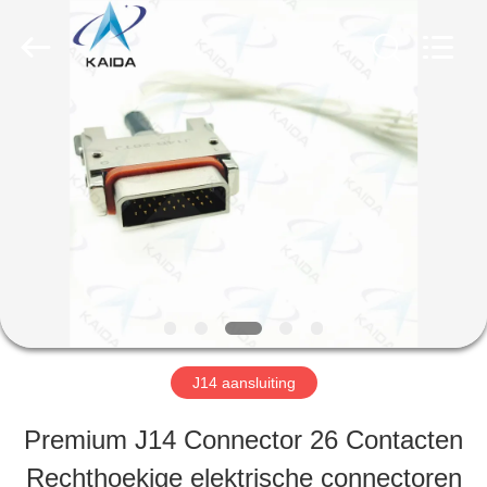
Copyright
©
2023
-
2026
KAIDA
THUIS
HOLDING
LIMITED.
All
Rights
Reserved.
PRODUCTEN
OVER
ONS
J14 aansluiting
FABRIEKSTOCHT
Premium J14 Connector 26 Contacten
Rechthoekige elektrische connectoren
KWALITEITSCONTROLE