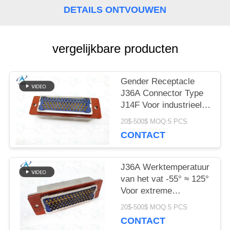
DETAILS ONTVOUWEN
vergelijkbare producten
Gender Receptacle
J36A Connector Type
J14F Voor industrieel
en commercieel
20$-500$ MOQ:5 PCS
gebruik Voldoet aan
CONTACT
Chinese militaire
connector standaard
GJB142A-94 J36A-
J36A Werktemperatuur
74ZJB
van het vat -55° ≈ 125°
Voor extreme
omgevingen in
20$-500$ MOQ:5 PCS
industriële omgevingen
CONTACT
J36A-74ZKB