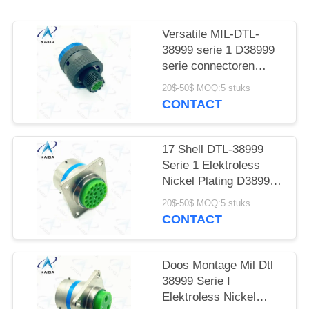
Versatile MIL-DTL-
38999 serie 1 D38999
serie connectoren
Cadmium 6 mannelijke
20$-50$ MOQ:5 stuks
pinnen
CONTACT
17 Shell DTL-38999
Serie 1 Elektroless
Nickel Plating D38999
Connector
20$-50$ MOQ:5 stuks
CONTACT
Doos Montage Mil Dtl
38999 Serie I
Elektroless Nickel