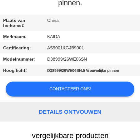
NIEUWS
pinnen.
GEVALLEN
Plaats van
China
herkomst:
Merknaam:
KAIDA
VRAAG
Certificering:
AS9001&GJB9001
EEN
OFFERTE
Modelnummer:
D38999/26WE06SN
Hoog licht:
D38999/26WE06SN.6 Vrouwelijke pinnen
SITEMAP
CONTACTEER ONS!
PRIVACYBELEID
DETAILS ONTVOUWEN
vergelijkbare producten