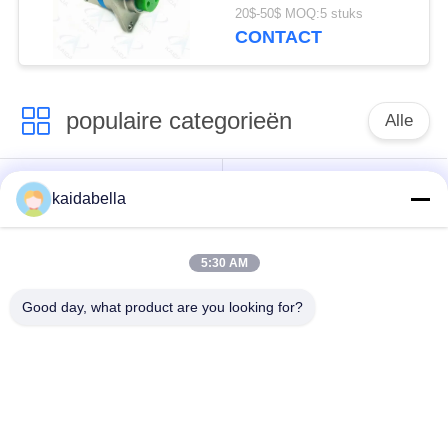
Shell Mil Dtl 38999m.
20$-50$ MOQ:5 stuks
CONTACT
populaire categorieën
Alle
Voor de toepassing
kaidabella
van deze verordening
MIL-DTL-26482 Serie
geldt de volgende
bepalingen:
5:30 AM
Good day, what product are you looking for?
Circulaire elektrische
MIL-DTL-83513
aansluiting
Micro-D-connectoren
met een vermogen
J14 aansluiting
van niet meer dan 50
W