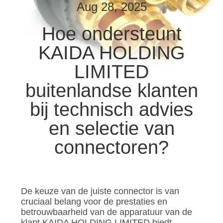
NIEUWS
Aug 28, 2025
Hoe ondersteunt
GEVALLEN
KAIDA HOLDING
VRAAG
LIMITED
EEN
buitenlandse klanten
OFFERTE
bij technisch advies
en selectie van
SITEMAP
connectoren?
PRIVACYBELEID
De keuze van de juiste connector is van
cruciaal belang voor de prestaties en
betrouwbaarheid van de apparatuur van de
klant.KAIDA HOLDING LIMITED biedt