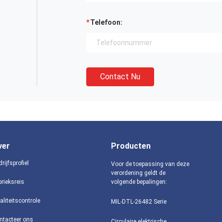
Telefoon:
Contact Nu
ver
Producten
rijfsprofiel
Voor de toepassing van deze
verordening geldt de
brieksreis
volgende bepalingen:
aliteitscontrole
MIL-DTL-26482 Serie
ntacteer ons
Circulaire elektrische