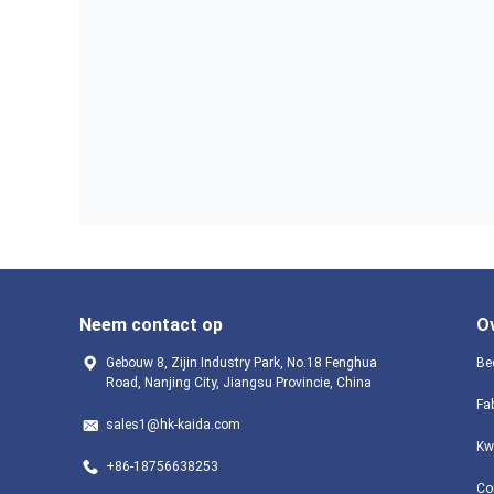
Neem contact op
O
Gebouw 8, Zijin Industry Park, No.18 Fenghua
Bed
Road, Nanjing City, Jiangsu Provincie, China
Fa
sales1@hk-kaida.com
Kw
+86-18756638253
Co