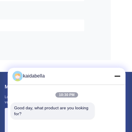
kaidabella
Mail ons
10:30 PM
Laat ons uw vereiste weten. We zullen de beste producten met u
verbinden.
Good day, what product are you looking 
for?